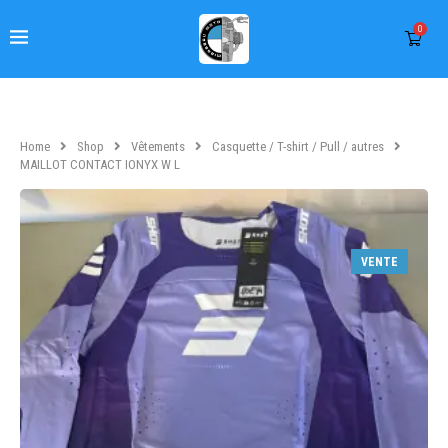
0
Home
Shop
Vêtements
Casquette / T-shirt / Pull / autres
MAILLOT CONTACT IONYX W L
VENTE