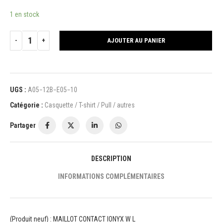
1 en stock
AJOUTER AU PANIER
UGS :
A05−12B−E05−10
Catégorie :
Casquette / T-shirt / Pull / autres
Partager
DESCRIPTION
INFORMATIONS COMPLÉMENTAIRES
(Produit neuf) : MAILLOT CONTACT IONYX W L