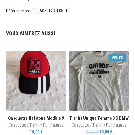
Référence produit : A05−12B−E05−10
VOUS AIMEREZ AUSSI
VENTE
Casquette Helstons Modèle 9
T-shirt Unique Femme XS BMW
Casquette / T-shirt / Pull / autres
Casquette / T-shirt / Pull / autres
10,00
€
40,00
€
19,00
€