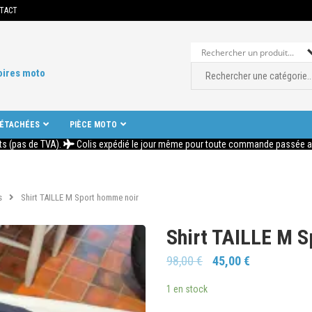
TACT
oires moto
DÉTACHÉES
PIÈCE MOTO
ts (pas de TVA).
Colis expédié le jour même pour toute commande passée ava
s
Shirt TAILLE M Sport homme noir
Shirt TAILLE M 
98,00
€
45,00
€
1 en stock