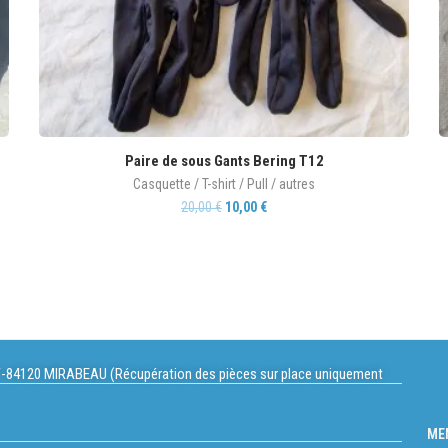
Paire de sous Gants Bering T12
Casquette / T-shirt / Pull / autres
20,00
€
10,00
€
-84120 MIRABEAU (Récupération des pièces sur place uniquement
ME