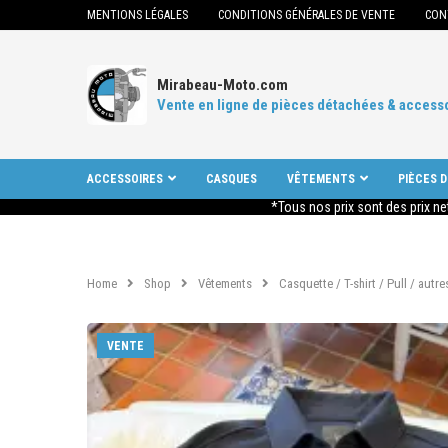
MENTIONS LÉGALES
CONDITIONS GÉNÉRALES DE VENTE
CON
Mirabeau-Moto.com
Vente en ligne de pièces détachées & access
ACCESSOIRES
CASQUES
VÊTEMENTS
PIÈCES 
*Tous nos prix sont des prix ne
Home
Shop
Vêtements
Casquette / T-shirt / Pull / autre
VENTE