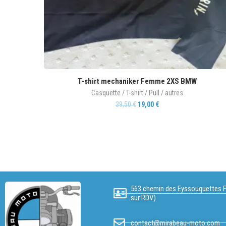
T-shirt mechaniker Femme 2XS BMW
Casquette / T-shirt / Pull / autres
39,50
€
19,00
€
563 chemin des Eyssouquettes F
sur RDV)
contact@mirabeau-moto.com