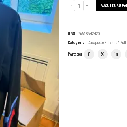
AJOUTER AU PA
UGS :
76618542420
Catégorie :
Casquette / T-shirt / Pull
Partager