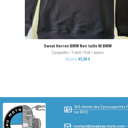
Sweat Herren BMW Noir taille M BMW
Casquette / T-shirt / Pull / autres
90,00
€
45,00
€
563 chemin des Eyssouquettes F
sur RDV)
contact@mirabeau-moto.com