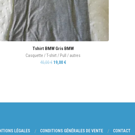
Tshirt BMW Gris BMW
Casquette / T-shirt / Pull / autres
40,00
€
19,00
€
NTIONS LÉGALES
CONDITIONS GÉNÉRALES DE VENTE
CONTACT