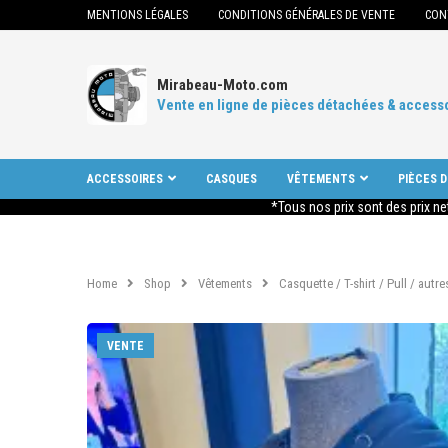
MENTIONS LÉGALES
CONDITIONS GÉNÉRALES DE VENTE
CON
Mirabeau-Moto.com
Vente en ligne de pièces détachées & access
ACCESSOIRES
CASQUES
VÊTEMENTS
PIÈCES 
*Tous nos prix sont des prix ne
Home
Shop
Vêtements
Casquette / T-shirt / Pull / autre
VENTE