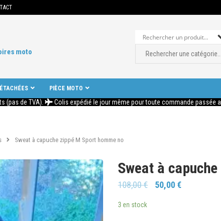
TACT
oires moto
DÉTACHÉES
PIÈCE MOTO
ts (pas de TVA).
Colis expédié le jour même pour toute commande passée ava
s
Sweat à capuche zippé M Sport homme no
Sweat à capuche
108,00
€
50,00
€
3 en stock