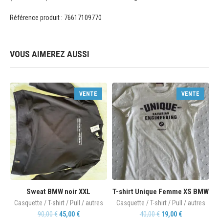
Référence produit : 76617109770
VOUS AIMEREZ AUSSI
VENTE
VENTE
Sweat BMW noir XXL
T-shirt Unique Femme XS BMW
Casquette / T-shirt / Pull / autres
Casquette / T-shirt / Pull / autres
90,00
€
45,00
€
40,00
€
19,00
€