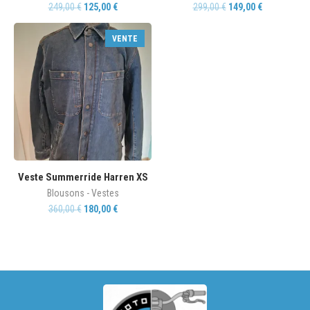
249,00
€
125,00
€
299,00
€
149,00
€
VENTE
Veste Summerride Harren XS
Blousons - Vestes
360,00
€
180,00
€