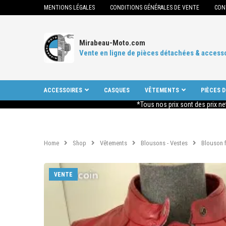
MENTIONS LÉGALES
CONDITIONS GÉNÉRALES DE VENTE
CON
Mirabeau-Moto.com
Vente en ligne de pièces détachées & access
ACCESSOIRES
CASQUES
VÊTEMENTS
PIÈCES 
*Tous nos prix sont des prix ne
Home
Shop
Vêtements
Blousons - Vestes
Blouson f
VENTE