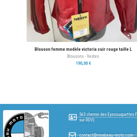
Blouson femme modèle victoria cuir rouge taille L
Blousons - Vestes
190,00
€
563 chemin des Eyssouquettes F
sur RDV)
contact@mirabeau-moto.com