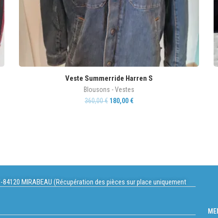
Veste Summerride Harren S
Blousons - Vestes
360,00
€
180,00
€
-84120 MIRABEAU (Récupération des pièces sur place uniquement
ME