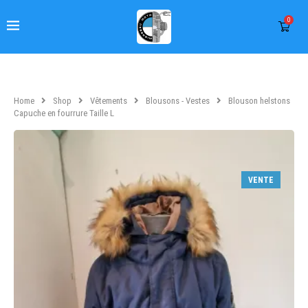
0
Home
Shop
Vêtements
Blousons - Vestes
Blouson helstons
Capuche en fourrure Taille L
VENTE