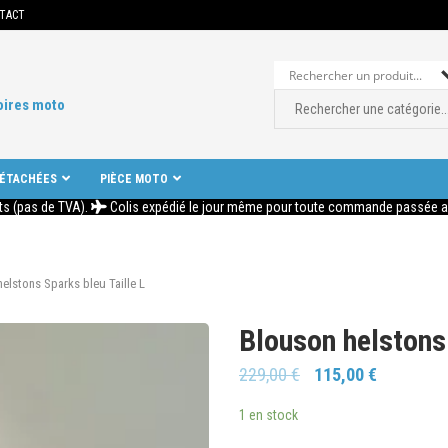
TACT
oires moto
DÉTACHÉES
PIÈCE MOTO
ts (pas de TVA).
Colis expédié le jour même pour toute commande passée ava
elstons Sparks bleu Taille L
Blouson helstons 
229,00
€
115,00
€
1 en stock