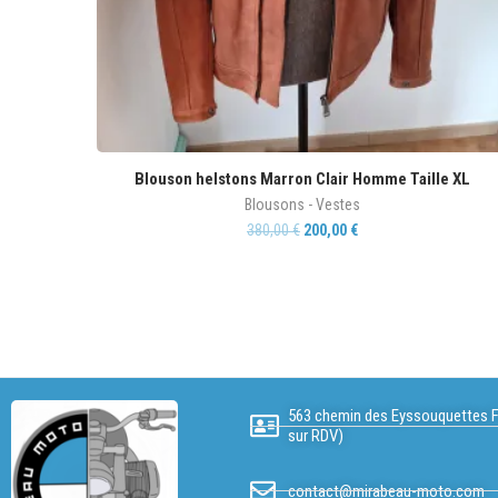
Blouson helstons Marron Clair Homme Taille XL
Blousons - Vestes
380,00
€
200,00
€
563 chemin des Eyssouquettes F
sur RDV)
contact@mirabeau-moto.com