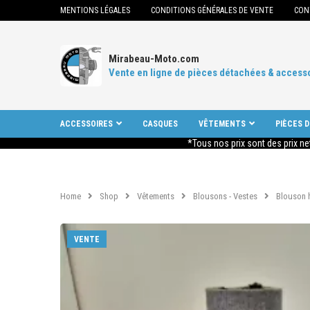
MENTIONS LÉGALES
CONDITIONS GÉNÉRALES DE VENTE
CON
Mirabeau-Moto.com
Vente en ligne de pièces détachées & access
ACCESSOIRES
CASQUES
VÊTEMENTS
PIÈCES 
*Tous nos prix sont des prix ne
Home
Shop
Vêtements
Blousons - Vestes
Blouson h
VENTE