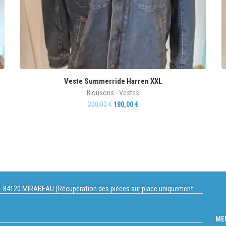
Veste Summerride Harren XXL
Blousons - Vestes
360,00
€
180,00
€
-84120 MIRABEAU (Récupération des pièces sur place uniquement
ME