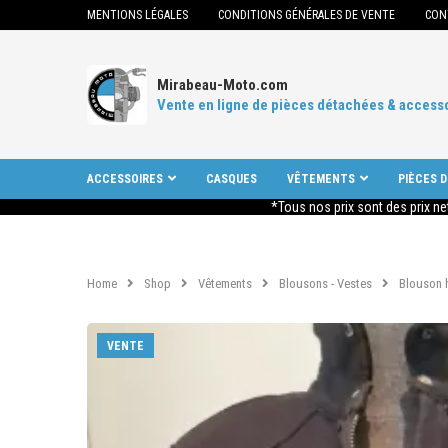
MENTIONS LÉGALES
CONDITIONS GÉNÉRALES DE VENTE
CON
Mirabeau-Moto.com
Vente en ligne de pièces détachées & access
ACCESSOIRES
CASQUES
VÊTEMENTS
PIÈCES 
*Tous nos prix sont des prix ne
Home
Shop
Vêtements
Blousons - Vestes
Blouson h
VENTE