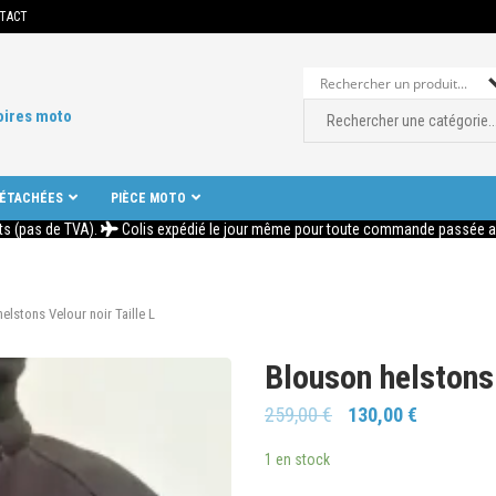
TACT
oires moto
DÉTACHÉES
PIÈCE MOTO
ts (pas de TVA).
Colis expédié le jour même pour toute commande passée ava
elstons Velour noir Taille L
Blouson helstons 
259,00
€
130,00
€
1 en stock