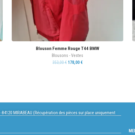
Blouson Femme Rouge T44 BMW
Blousons - Vestes
353,00
€
178,00
€
-84120 MIRABEAU (Récupération des pièces sur place uniquement
ME