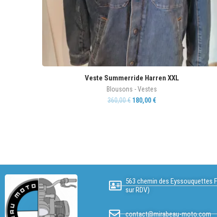
Veste Summerride Harren XXL
Blousons - Vestes
360,00
€
180,00
€
563 chemin des Eyssouquettes F
sur RDV)
contact@mirabeau-moto.com