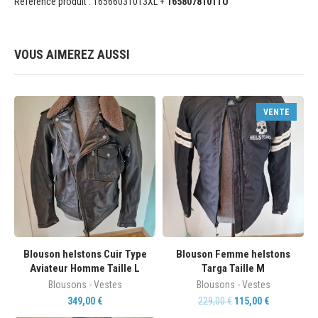
Référence produit : 16566031013XL +
1658078101TU
VOUS AIMEREZ AUSSI
VENTE
Blouson helstons Cuir Type
Blouson Femme helstons
Aviateur Homme Taille L
Targa Taille M
Blousons - Vestes
Blousons - Vestes
349,00
€
229,00
€
115,00
€