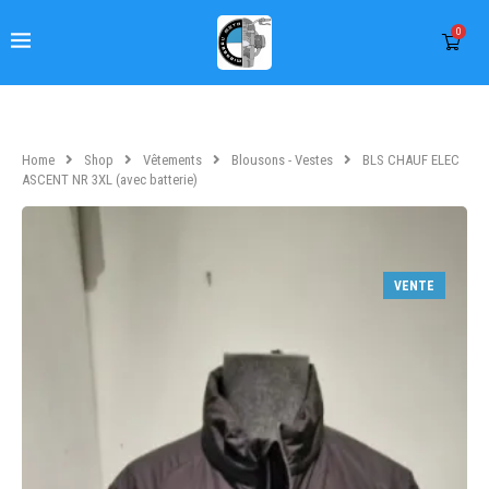
0
Home
Shop
Vêtements
Blousons - Vestes
BLS CHAUF ELEC
ASCENT NR 3XL (avec batterie)
VENTE