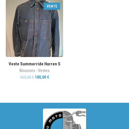
VENTE
Veste Summerride Harren S
Blousons - Vestes
360,00
€
180,00
€