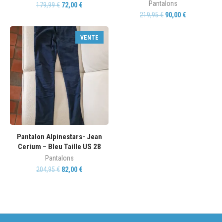
Pantalons
179,99
€
72,00
€
219,95
€
90,00
€
VENTE
Pantalon Alpinestars- Jean
Cerium – Bleu Taille US 28
Pantalons
204,95
€
82,00
€