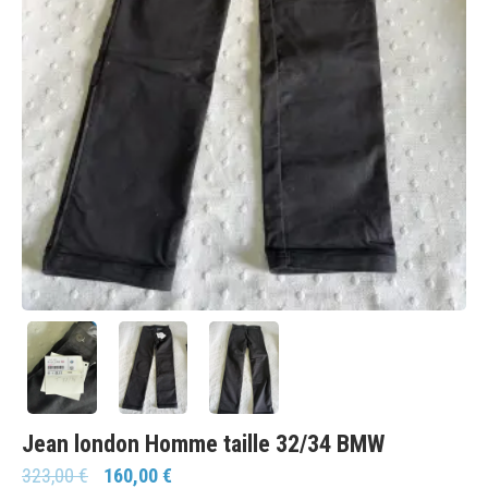
Jean london Homme taille 32/34 BMW
323,00
€
160,00
€