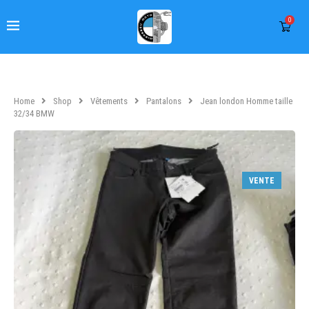
0
Home
Shop
Vêtements
Pantalons
Jean london Homme taille
32/34 BMW
VENTE