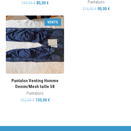
Pantalons
199,95
€
80,00
€
219,95
€
90,00
€
VENTE
Pantalon Venting Homme
Denim/Mesh taille 58
Pantalons
252,00
€
150,00
€