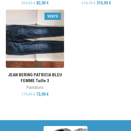
204,95
€
82,00
€
618,79
€
310,00
€
VENTE
JEAN BERING PATRICIA BLEU
FEMME Taille 3
Pantalons
179,99
€
72,00
€