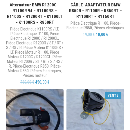
Alternateur BMW R1200C –
CÂBLE−ADAPTATEUR BMW
R1100R 94 – R1100RS –
R850R – R1100R – R850RT –
R1100S – R1200RT – K1100LT
R1100RT – R1150RT
– K1100RS – R850RT
Pièce Electrique R1100
,
Pièce-
Electrique R850
,
Pièces électriques
Pièce Electrique K1100RS / LT
,
Pièce Electrique R1100
,
Pièce
19,00
€
10,00
€
Electrique R1200C / R1200CL
,
Pièce Electrique R1200R / ST / RT /
S / RS / R
,
Pièce Moteur K1100RS /
LT
,
Pièce Moteur R1100
,
Pièce
Moteur R1200C / R1200CL
,
Pièce
Moteur R1200R / ST / RT / S / RS /
R
,
Pièce-Electrique R850
,
Pièce-
Moteur R850
,
Pièces électriques
,
Pièces moteur
760,00
€
450,00
€
VENTE