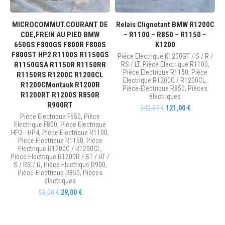
MICROCOMMUT.COURANT DE
Relais Clignotant BMW R1200C
CDE,FREIN AU PIED BMW
– R1100 – R850 – R1150 –
650GS F800GS F800R F800S
K1200
F800ST HP2 R1100S R1150GS
Pièce Electrique K1200GT / S / R /
R1150GSA R1150R R1150RR
RS / LT
,
Pièce Electrique R1100
,
Pièce Electrique R1150
,
Pièce
R1150RS R1200C R1200CL
Electrique R1200C / R1200CL
,
R1200CMontauk R1200R
Pièce-Electrique R850
,
Pièces
R1200RT R1200S R850R
électriques
R900RT
242,57
€
121,00
€
Pièce Electrique F650
,
Pièce
Electrique F800
,
Pièce Electrique
HP2 - HP4
,
Pièce Electrique R1100
,
Pièce Electrique R1150
,
Pièce
Electrique R1200C / R1200CL
,
Pièce Electrique R1200R / ST / RT /
S / RS / R
,
Pièce Electrique R900
,
Pièce-Electrique R850
,
Pièces
électriques
58,00
€
29,00
€