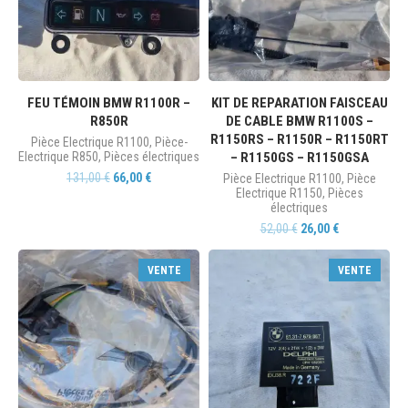
FEU TÉMOIN BMW R1100R –
KIT DE REPARATION FAISCEAU
R850R
DE CABLE BMW R1100S –
R1150RS – R1150R – R1150RT
Pièce Electrique R1100
,
Pièce-
Electrique R850
,
Pièces électriques
– R1150GS – R1150GSA
131,00
€
66,00
€
Pièce Electrique R1100
,
Pièce
Electrique R1150
,
Pièces
électriques
52,00
€
26,00
€
VENTE
VENTE