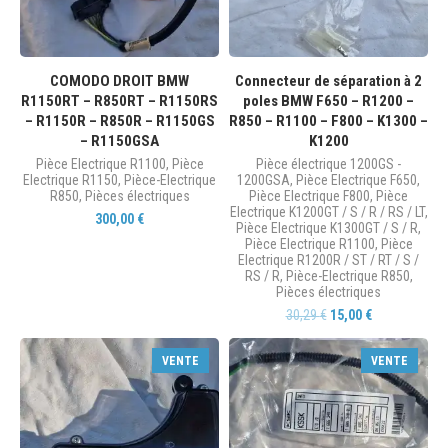
COMODO DROIT BMW
Connecteur de séparation à 2
R1150RT – R850RT – R1150RS
poles BMW F650 – R1200 –
– R1150R – R850R – R1150GS
R850 – R1100 – F800 – K1300 –
– R1150GSA
K1200
Pièce Electrique R1100
,
Pièce
Pièce électrique 1200GS -
Electrique R1150
,
Pièce-Electrique
1200GSA
,
Pièce Electrique F650
,
R850
,
Pièces électriques
Pièce Electrique F800
,
Pièce
Electrique K1200GT / S / R / RS / LT
,
300,00
€
Pièce Electrique K1300GT / S / R
,
Pièce Electrique R1100
,
Pièce
Electrique R1200R / ST / RT / S /
RS / R
,
Pièce-Electrique R850
,
Pièces électriques
30,29
€
15,00
€
VENTE
VENTE