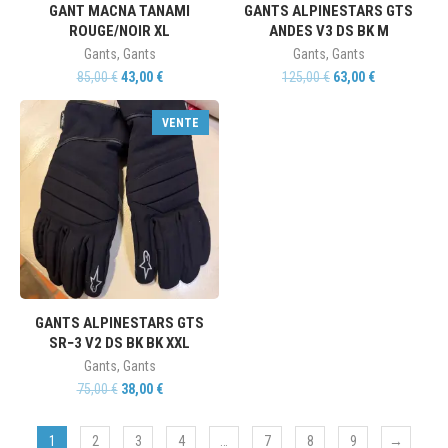
GANT MACNA TANAMI
GANTS ALPINESTARS GTS
ROUGE/NOIR XL
ANDES V3 DS BK M
Gants
,
Gants
Gants
,
Gants
85,00
€
43,00
€
125,00
€
63,00
€
VENTE
GANTS ALPINESTARS GTS
SR−3 V2 DS BK BK XXL
Gants
,
Gants
75,00
€
38,00
€
1
2
3
4
…
7
8
9
→