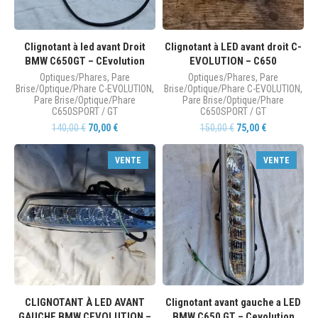
Clignotant à led avant Droit
Clignotant à LED avant droit C-
BMW C650GT – CEvolution
EVOLUTION – C650
Optiques/Phares
,
Pare
Optiques/Phares
,
Pare
Brise/Optique/Phare C-EVOLUTION
,
Brise/Optique/Phare C-EVOLUTION
,
Pare Brise/Optique/Phare
Pare Brise/Optique/Phare
C650SPORT / GT
C650SPORT / GT
140,00
€
70,00
€
150,00
€
75,00
€
VENTE
VENTE
CLIGNOTANT À LED AVANT
Clignotant avant gauche a LED
GAUCHE BMW CEVOLUTION –
BMW C650 GT – Cevolution