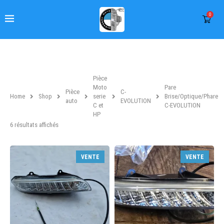
0
Pièce
Moto
Pare
Pièce
C-
Home
Shop
serie
Brise/Optique/Phare
auto
EVOLUTION
C et
C-EVOLUTION
HP
6 résultats affichés
VENTE
VENTE