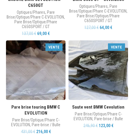
C650GT
Optiques/Phares
,
Pare
Brise/Optique/Phare C-EVOLUTION
,
Optiques/Phares
,
Pare
Pare Brise/Optique/Phare
Brise/Optique/Phare C-EVOLUTION
,
C650SPORT / GT
Pare Brise/Optique/Phare
C650SPORT / GT
127,00
€
64,00
€
137,00
€
69,00
€
VENTE
VENTE
Pare brise touring BMW C
Saute vent BMW Cevolution
EVOLUTION
Pare Brise/Optique/Phare C-
EVOLUTION
,
Pare-brise / Bulle
Pare Brise/Optique/Phare C-
EVOLUTION
,
Pare-brise / Bulle
246,90
€
123,00
€
431,00
€
216,00
€