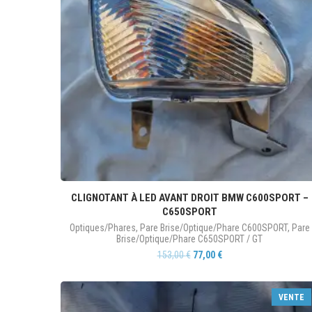
CLIGNOTANT À LED AVANT DROIT BMW C600SPORT –
C650SPORT
Optiques/Phares
,
Pare Brise/Optique/Phare C600SPORT
,
Pare
Brise/Optique/Phare C650SPORT / GT
153,00
€
77,00
€
VENTE