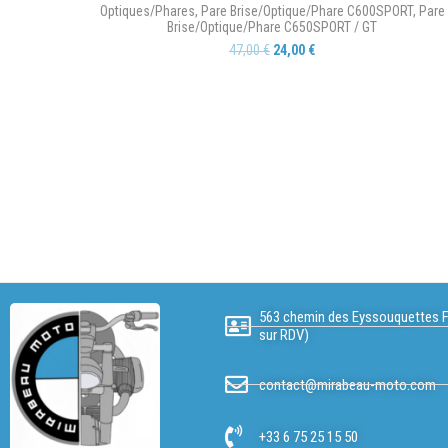
Optiques/Phares
,
Pare Brise/Optique/Phare C600SPORT
,
Pare
Brise/Optique/Phare C650SPORT / GT
47,00
€
24,00
€
563 chemin des Eyssouquettes F
sur RDV)
contact@mirabeau-moto.com
+33 6 75 25 15 50