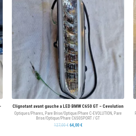
–
Clignotant avant gauche a LED BMW C650 GT – Cevolution
Optiques/Phares
,
Pare Brise/Optique/Phare C-EVOLUTION
,
Pare
Brise/Optique/Phare C650SPORT / GT
e
127,00
€
64,00
€