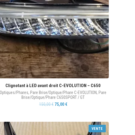
Clignotant à LED avant droit C-EVOLUTION – C650
Optiques/Phares
,
Pare Brise/Optique/Phare C-EVOLUTION
,
Pare
Brise/Optique/Phare C650SPORT / GT
150,00
€
75,00
€
VENTE