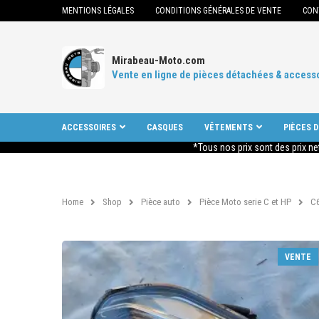
MENTIONS LÉGALES
CONDITIONS GÉNÉRALES DE VENTE
CON
Mirabeau-Moto.com
Vente en ligne de pièces détachées & access
ACCESSOIRES
CASQUES
VÊTEMENTS
PIÈCES 
*Tous nos prix sont des prix ne
Home
Shop
Pièce auto
Pièce Moto serie C et HP
C
VENTE