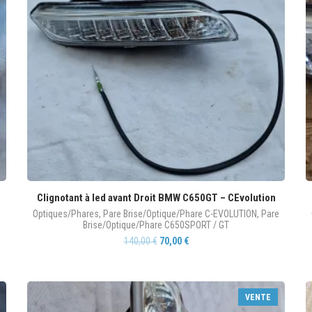
Clignotant à led avant Droit BMW C650GT – CEvolution
Optiques/Phares
,
Pare Brise/Optique/Phare C-EVOLUTION
,
Pare
Brise/Optique/Phare C650SPORT / GT
140,00
€
70,00
€
VENTE