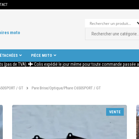
TACT
oires moto
DÉTACHÉES
PIÈCE MOTO
ts (pas de TVA).
Colis expédié le jour même pour toute commande passée ava
650SPORT / GT
Pare Brise/Optique/Phare C650SPORT / GT
VENTE