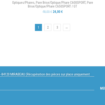
Optiques/Phares
,
Pare Brise/Optique/Phare C600SPORT
,
Pare
Brise/Optique/Phare C650SPORT / GT
48,00
€
24,00
€
1
2
3
→
-84120 MIRABEAU (Récupération des pièces sur place uniquement
ME