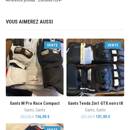
VOUS AIMEREZ AUSSI
VENTE
VENTE
Gants M Pro Race Compact
Gants Tenda 2in1 GTX noirs t8
Gants
,
Gants
Gants
,
Gants
302,00
€
156,00
€
201,00
€
101,00
€
VENTE