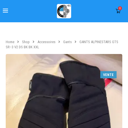
0
Home
Shop
Accessoires
Gants
GANTS ALPINESTARS GTS
SR−3 V2 DS BK BK XXL
VENTE