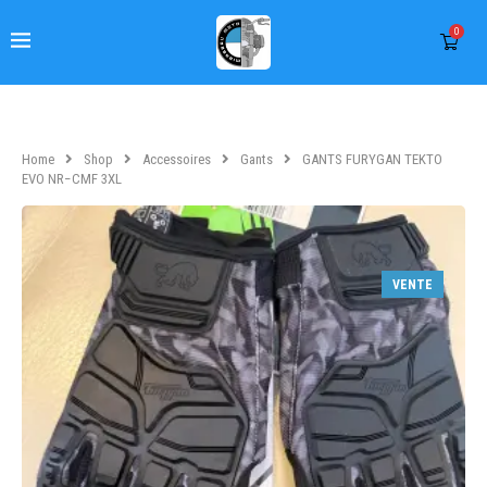
0
Home
Shop
Accessoires
Gants
GANTS FURYGAN TEKTO
EVO NR−CMF 3XL
VENTE