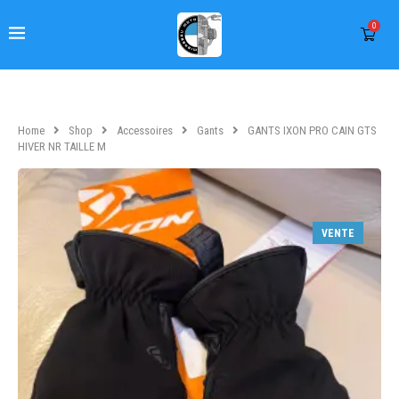
0
Home
Shop
Accessoires
Gants
GANTS IXON PRO CAIN GTS
HIVER NR TAILLE M
VENTE