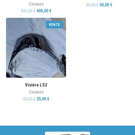
Casques
99,95
€
50,00
€
831,00
€
400,00
€
VENTE
Visière LS2
Casques
50,00
€
25,00
€