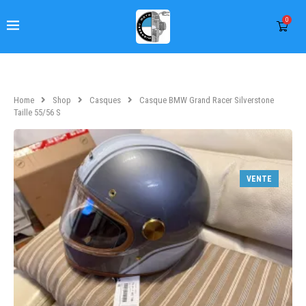
0
Home
Shop
Casques
Casque BMW Grand Racer Silverstone
Taille 55/56 S
VENTE