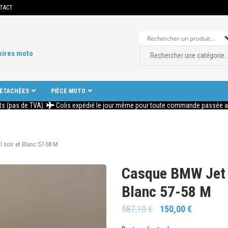
TACT
oires moto
DÉTACHÉES
PIÈCE MOTO
ts (pas de TVA).
Colis expédié le jour même pour toute commande passée ava
noir et Blanc 57-58 M
Casque BMW Jet 
Blanc 57-58 M
587,10
€
150,00
€