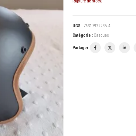
Rupture de stock
UGS :
76317922235-4
Catégorie :
Casques
Partager