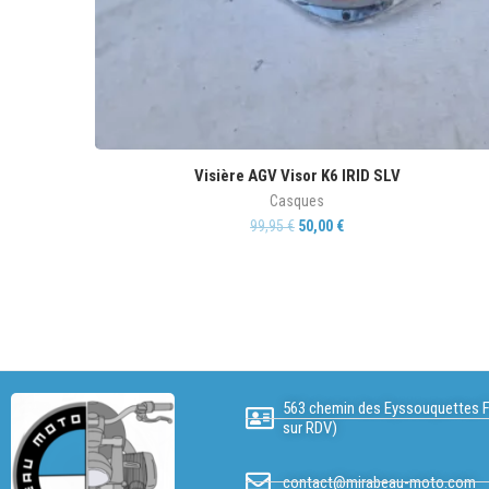
Visière AGV Visor K6 IRID SLV
Casques
99,95
€
50,00
€
563 chemin des Eyssouquettes F
sur RDV)
contact@mirabeau-moto.com