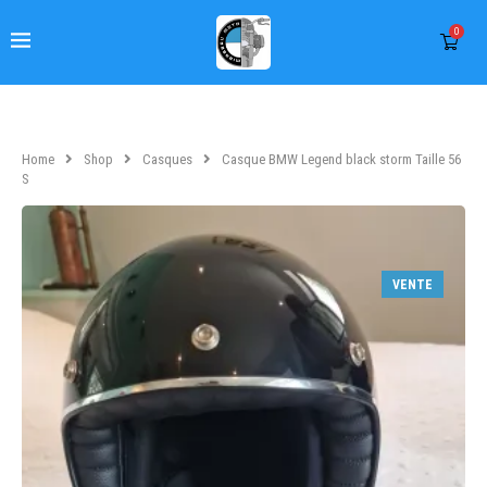
0
Home
Shop
Casques
Casque BMW Legend black storm Taille 56
S
VENTE