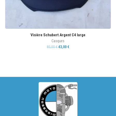
Visière Schubert Argent C4 large
Casques
85,00
€
43,00
€