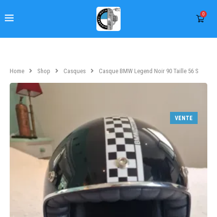
0
Home
Shop
Casques
Casque BMW Legend Noir 90 Taille 56 S
VENTE