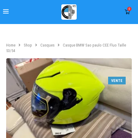
0
Home
Shop
Casques
Casque BMW Sao paulo CEE Fluo Taille
53/54
VENTE