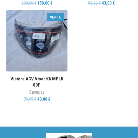
339,00
€
150,00
€
85,00
€
43,00
€
VENTE
Visière AGV Visor K6 MPLK
80P
Casques
79,95
€
40,00
€