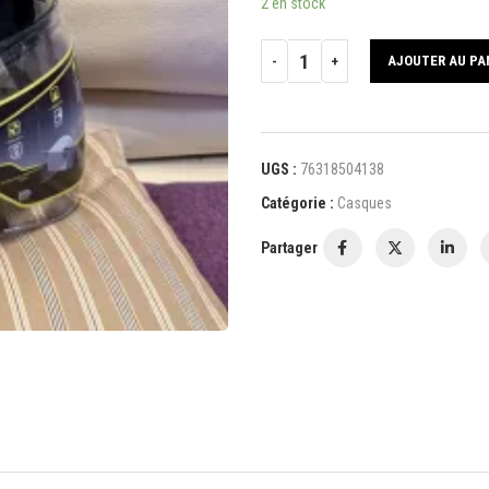
2 en stock
AJOUTER AU PA
UGS :
76318504138
Catégorie :
Casques
Partager