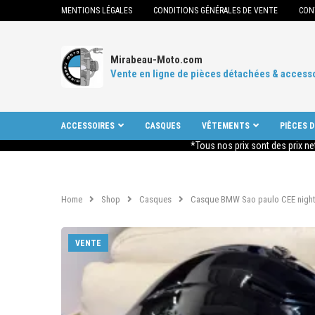
MENTIONS LÉGALES
CONDITIONS GÉNÉRALES DE VENTE
CON
Mirabeau-Moto.com
Vente en ligne de pièces détachées & access
ACCESSOIRES
CASQUES
VÊTEMENTS
PIÈCES 
*Tous nos prix sont des prix ne
Home
Shop
Casques
Casque BMW Sao paulo CEE night b
VENTE