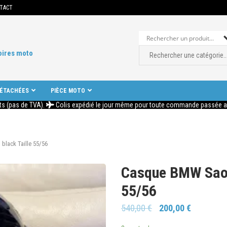
TACT
oires moto
DÉTACHÉES
PIÈCE MOTO
ts (pas de TVA).
Colis expédié le jour même pour toute commande passée ava
lack Taille 55/56
Casque BMW Sao p
55/56
540,00
€
200,00
€