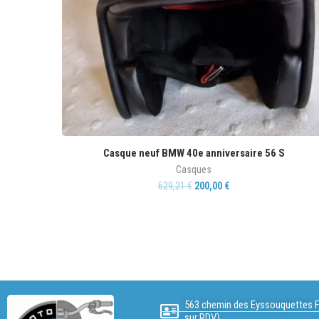
Casque neuf BMW 40e anniversaire 56 S
Casques
629,21
€
200,00
€
563 chemin des Eyssouquettes F
sur RDV)