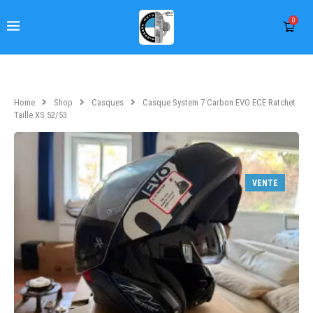
0
Home
Shop
Casques
Casque System 7 Carbon EVO ECE Ratchet
Taille XS 52/53
VENTE