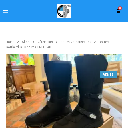
0
Home
Shop
Vêtements
Bottes / Chaussures
Bottes
Gotthard GTX noires TAILLE 40
VENTE