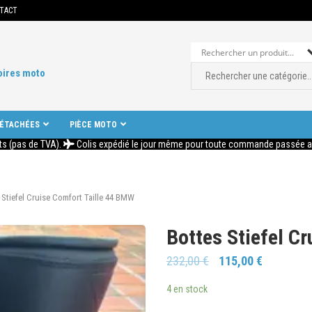
TACT
oires moto
DÉTACHÉES
PIÈCE MOTO
ts (pas de TVA).
Colis expédié le jour même pour toute commande passée ava
 Stiefel Cruise Comfort Taille 44 BMW
Bottes Stiefel C
232,00
€
115,00
€
4 en stock