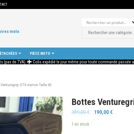
TACT
oires moto
DÉTACHÉES
PIÈCE MOTO
ts (pas de TVA).
Colis expédié le jour même pour toute commande passée ava
 Venturegrip GTX marron Taille 43
Bottes Venturegr
389,00
€
190,00
€
1 en stock