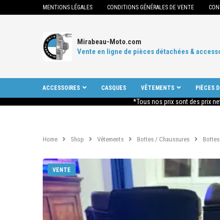
MENTIONS LÉGALES
CONDITIONS GÉNÉRALES DE VENTE
CON
Mirabeau-Moto.com
Vente en ligne de pièces détachées & access
ACCESSOIRES
CASQUES
VÊTEMENTS
PIÈCES 
*Tous nos prix sont des prix ne
Home
Shop
Vêtements
Bottes / Chaussures
Bottes
VENTE