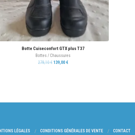
Botte Cuiseconfort GTX plus T37
Bottes / Chaussures
278,10
€
139,00
€
NTIONS LÉGALES
CONDITIONS GÉNÉRALES DE VENTE
CONTACT