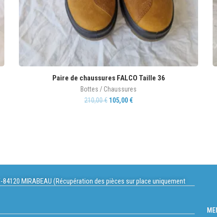
Paire de chaussures FALCO Taille 36
Bottes / Chaussures
210,00
€
105,00
€
-84120 MIRABEAU (Récupération des pièces sur place uniquement
ME