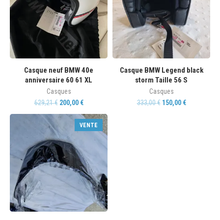
Casque neuf BMW 40e
Casque BMW Legend black
anniversaire 60 61 XL
storm Taille 56 S
Casques
Casques
629,21
€
200,00
€
333,00
€
150,00
€
VENTE