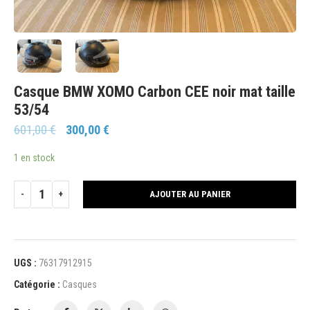
Casque BMW XOMO Carbon CEE noir mat taille
53/54
601,00
€
300,00
€
1 en stock
AJOUTER AU PANIER
UGS :
76317912915
Catégorie :
Casques