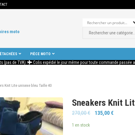
TACT
oires moto
DÉTACHÉES
PIÈCE MOTO
ts (pas de TVA).
Colis expédié le jour même pour toute commande passée ava
rs Knit Lite unisexe bleu Taille 40
Sneakers Knit Lit
270,00
€
135,00
€
1 en stock