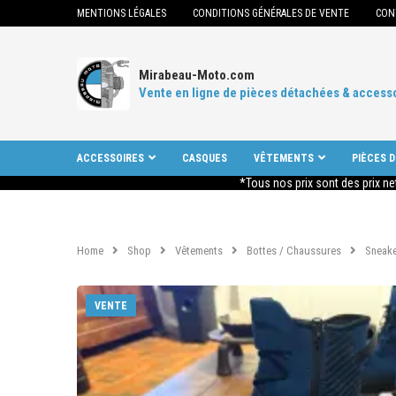
MENTIONS LÉGALES
CONDITIONS GÉNÉRALES DE VENTE
CON
Mirabeau-Moto.com
Vente en ligne de pièces détachées & access
ACCESSOIRES
CASQUES
VÊTEMENTS
PIÈCES 
*Tous nos prix sont des prix ne
Home
Shop
Vêtements
Bottes / Chaussures
Sneake
VENTE