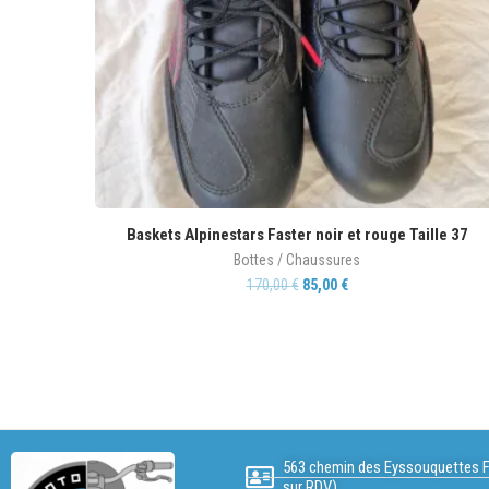
Baskets Alpinestars Faster noir et rouge Taille 37
Bottes / Chaussures
170,00
€
85,00
€
563 chemin des Eyssouquettes F
sur RDV)