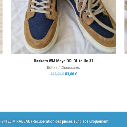
Baskets WM Maya OR-BL taille 37
Bottes / Chaussures
165,00
€
83,00
€
-84120 MIRABEAU (Récupération des pièces sur place uniquement